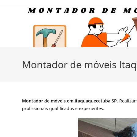
Ir
para
o
conteúdo
Montador de móveis Ita
Montador de móveis em Itaquaquecetuba SP
. Realiza
profissionais qualificados e experientes.