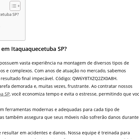
cetuba SP?
?
 em Itaquaquecetuba SP?
ossuem vasta experiência na montagem de diversos tipos de
dos e complexos. Com anos de atuação no mercado, sabemos
 resultado final impecável. Código: QW6Y8TXZQ2ZX0A8H.
efa demorada e, muitas vezes, frustrante. Ao contratar nossos
ba SP
, você economiza tempo e evita o estresse, permitindo que vo
zam ferramentas modernas e adequadas para cada tipo de
mas também assegura que seus móveis não sofrerão danos durante
esultar em acidentes e danos. Nossa equipe é treinada para