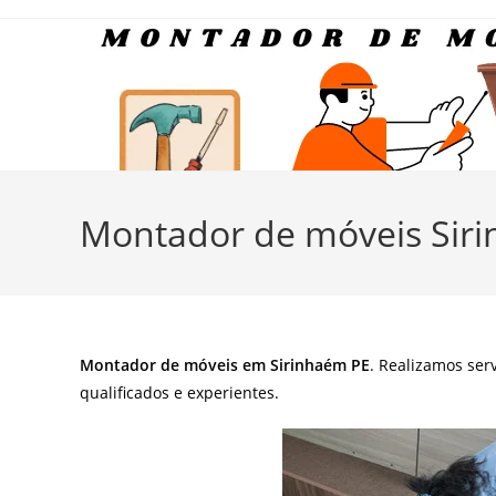
Ir
para
o
conteúdo
Montador de móveis Sir
Montador de móveis em Sirinhaém PE
. Realizamos ser
qualificados e experientes.