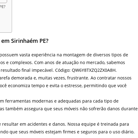
PE?
 em Sirinhaém PE?
ossuem vasta experiência na montagem de diversos tipos de
dos e complexos. Com anos de atuação no mercado, sabemos
 resultado final impecável. Código: QW6Y8TXZQ2ZX0A8H.
efa demorada e, muitas vezes, frustrante. Ao contratar nossos
você economiza tempo e evita o estresse, permitindo que você
zam ferramentas modernas e adequadas para cada tipo de
mas também assegura que seus móveis não sofrerão danos durante
esultar em acidentes e danos. Nossa equipe é treinada para
ndo que seus móveis estejam firmes e seguros para o uso diário.