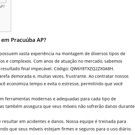
AP?
 em Pracuúba AP?
ossuem vasta experiência na montagem de diversos tipos de
dos e complexos. Com anos de atuação no mercado, sabemos
 resultado final impecável. Código: QW6Y8TXZQ2ZX0A8H.
efa demorada e, muitas vezes, frustrante. Ao contratar nossos
você economiza tempo e evita o estresse, permitindo que você
zam ferramentas modernas e adequadas para cada tipo de
mas também assegura que seus móveis não sofrerão danos durante
esultar em acidentes e danos. Nossa equipe é treinada para
ndo que seus móveis estejam firmes e seguros para o uso diário.