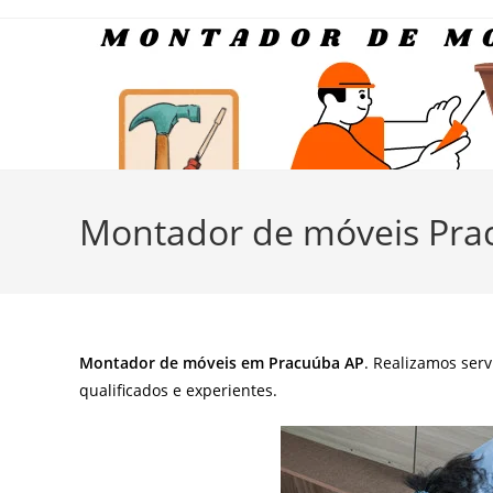
Ir
para
o
conteúdo
Montador de móveis Pra
Montador de móveis em Pracuúba AP
. Realizamos ser
qualificados e experientes.