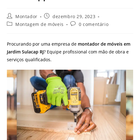
Autor
Post
Montador
dezembro 29, 2023
do
publicado:
Categoria
Comentários
Montagem de móveis
0 comentário
post:
do
do
post:
post:
Procurando por uma empresa de
montador de móveis em
Jardim Sulacap RJ
? Equipe profissional com mão de obra e
serviços qualificados.