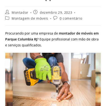
Autor
Post
Montador
dezembro 29, 2023
do
publicado:
Categoria
Comentários
Montagem de móveis
0 comentário
post:
do
do
post:
post:
Procurando por uma empresa de
montador de móveis em
Parque Columbia RJ
? Equipe profissional com mão de obra
e serviços qualificados.