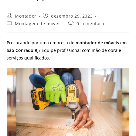
Autor
Post
Montador
dezembro 29, 2023
do
publicado:
Categoria
Comentários
Montagem de móveis
0 comentário
post:
do
do
post:
post:
Procurando por uma empresa de
montador de móveis em
São Conrado RJ
? Equipe profissional com mão de obra e
serviços qualificados.