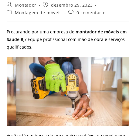
Autor
Post
Montador
dezembro 29, 2023
do
publicado:
Categoria
Comentários
Montagem de móveis
0 comentário
post:
do
do
post:
post:
Procurando por uma empresa de
montador de móveis em
Saúde RJ
? Equipe profissional com mão de obra e serviços
qualificados.
Você está em busca de um serviço confiável de montagem