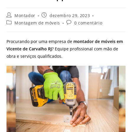
Autor
Post
Montador
dezembro 29, 2023
do
publicado:
Categoria
Comentários
Montagem de móveis
0 comentário
post:
do
do
post:
post:
Procurando por uma empresa de
montador de móveis em
Vicente de Carvalho RJ
? Equipe profissional com mão de
obra e serviços qualificados.